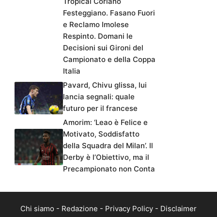
Tropical Coriano
Festeggiano. Fasano Fuori
e Reclamo Imolese
Respinto. Domani le
Decisioni sui Gironi del
Campionato e della Coppa
Italia
Pavard, Chivu glissa, lui
lancia segnali: quale
futuro per il francese
Amorim: ‘Leao è Felice e
Motivato, Soddisfatto
della Squadra del Milan’. Il
Derby è l’Obiettivo, ma il
Precampionato non Conta
Chi siamo
-
Redazione
-
Privacy Policy
-
Disclaimer