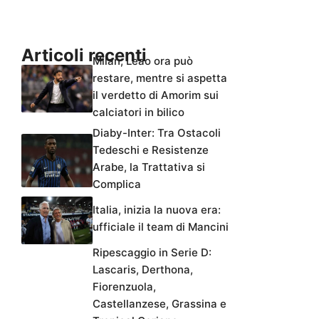
Articoli recenti
Milan, Leao ora può
restare, mentre si aspetta
il verdetto di Amorim sui
calciatori in bilico
Diaby-Inter: Tra Ostacoli
Tedeschi e Resistenze
Arabe, la Trattativa si
Complica
Italia, inizia la nuova era:
ufficiale il team di Mancini
Ripescaggio in Serie D:
Lascaris, Derthona,
Fiorenzuola,
Castellanzese, Grassina e