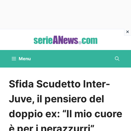
Vai
al
contenuto
Menu
Sfida Scudetto Inter-
Juve, il pensiero del
doppio ex: “Il mio cuore
è per i nerazzurri”