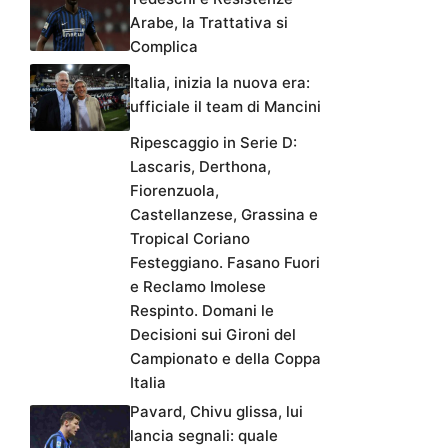
Arabe, la Trattativa si
Complica
Italia, inizia la nuova era:
ufficiale il team di Mancini
Ripescaggio in Serie D:
Lascaris, Derthona,
Fiorenzuola,
Castellanzese, Grassina e
Tropical Coriano
Festeggiano. Fasano Fuori
e Reclamo Imolese
Respinto. Domani le
Decisioni sui Gironi del
Campionato e della Coppa
Italia
Pavard, Chivu glissa, lui
lancia segnali: quale