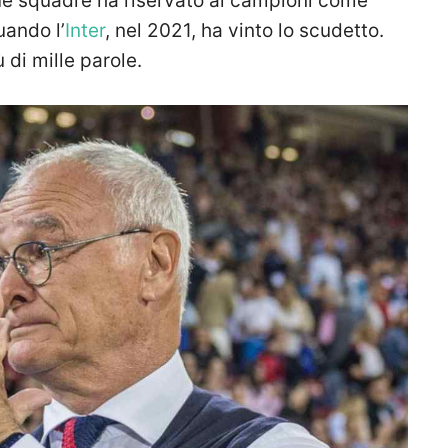
 sue squadre ha riservato ai campioni come
ando l’
Inter
, nel 2021, ha vinto lo scudetto.
 di mille parole.