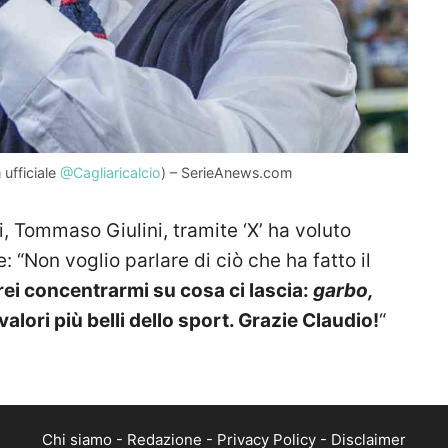
 ufficiale
@Cagliaricalcio
) – SerieAnews.com
i, Tommaso Giulini, tramite ‘X’ ha voluto
e: “Non voglio parlare di ciò che ha fatto il
ei concentrarmi su cosa ci lascia:
garbo,
 valori più belli dello sport. Grazie Claudio!
“
Chi siamo
-
Redazione
-
Privacy Policy
-
Disclaimer