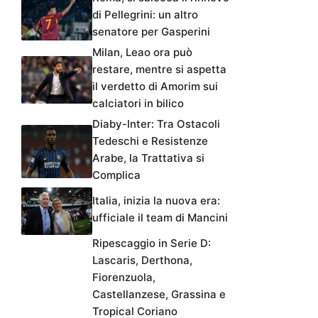
di Pellegrini: un altro
senatore per Gasperini
Milan, Leao ora può
restare, mentre si aspetta
il verdetto di Amorim sui
calciatori in bilico
Diaby-Inter: Tra Ostacoli
Tedeschi e Resistenze
Arabe, la Trattativa si
Complica
Italia, inizia la nuova era:
ufficiale il team di Mancini
Ripescaggio in Serie D:
Lascaris, Derthona,
Fiorenzuola,
Castellanzese, Grassina e
Tropical Coriano