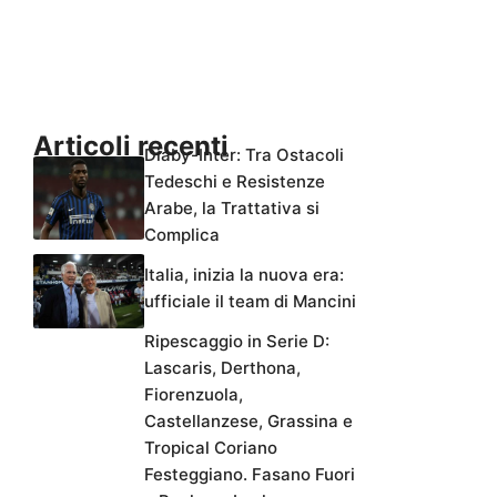
Articoli recenti
Diaby-Inter: Tra Ostacoli
Tedeschi e Resistenze
Arabe, la Trattativa si
Complica
Italia, inizia la nuova era:
ufficiale il team di Mancini
Ripescaggio in Serie D:
Lascaris, Derthona,
Fiorenzuola,
Castellanzese, Grassina e
Tropical Coriano
Festeggiano. Fasano Fuori