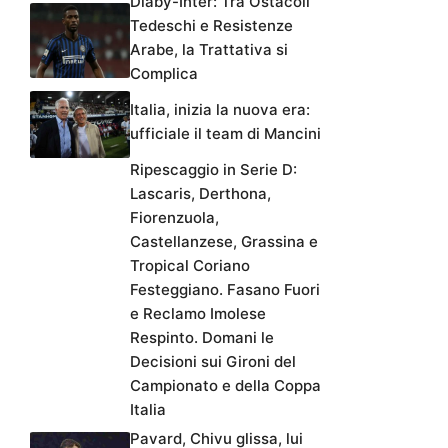
Diaby-Inter: Tra Ostacoli
Tedeschi e Resistenze
Arabe, la Trattativa si
Complica
Italia, inizia la nuova era:
ufficiale il team di Mancini
Ripescaggio in Serie D:
Lascaris, Derthona,
Fiorenzuola,
Castellanzese, Grassina e
Tropical Coriano
Festeggiano. Fasano Fuori
e Reclamo Imolese
Respinto. Domani le
Decisioni sui Gironi del
Campionato e della Coppa
Italia
Pavard, Chivu glissa, lui