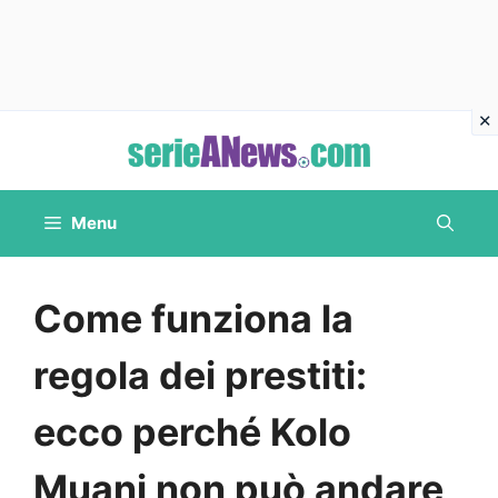
Vai
al
contenuto
Menu
Come funziona la
regola dei prestiti:
ecco perché Kolo
Muani non può andare