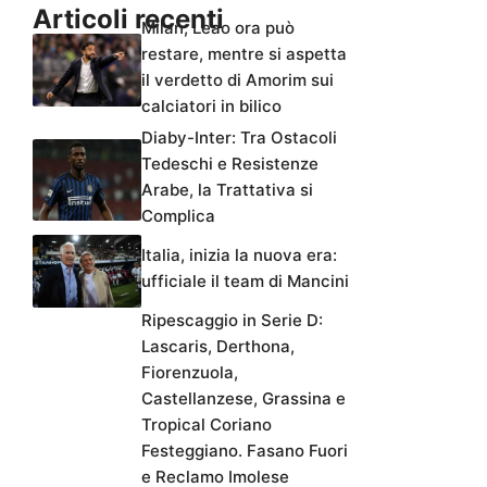
Articoli recenti
Milan, Leao ora può
restare, mentre si aspetta
il verdetto di Amorim sui
calciatori in bilico
Diaby-Inter: Tra Ostacoli
Tedeschi e Resistenze
Arabe, la Trattativa si
Complica
Italia, inizia la nuova era:
ufficiale il team di Mancini
Ripescaggio in Serie D:
Lascaris, Derthona,
Fiorenzuola,
Castellanzese, Grassina e
Tropical Coriano
Festeggiano. Fasano Fuori
e Reclamo Imolese