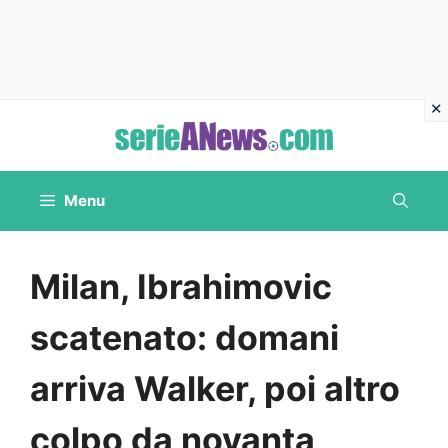
Vai
al
contenuto
Menu
Milan, Ibrahimovic
scatenato: domani
arriva Walker, poi altro
colpo da novanta