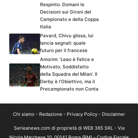
Respinto. Domani le
Decisioni sui Gironi del
Campionato e della Coppa
Italia
Pavard, Chivu glissa, lui
lancia segnali: quale
futuro per il francese
Amorim: ‘Leao è Felice e
Motivato, Soddisfatto
della Squadra del Milan’. Il
Derby è l’Obiettivo, ma il
Precampionato non Conta
Chi siamo
-
Redazione
-
Privacy Policy
-
Disclaimer
Serieanews.com di proprietà di WEB 365 SRL - Via
Nicola Marchese 10, 00141 Roma (RM) - Codice Fiscale