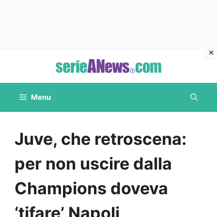
Vai
al
contenuto
Menu
Juve, che retroscena:
per non uscire dalla
Champions doveva
‘tifare’ Napoli