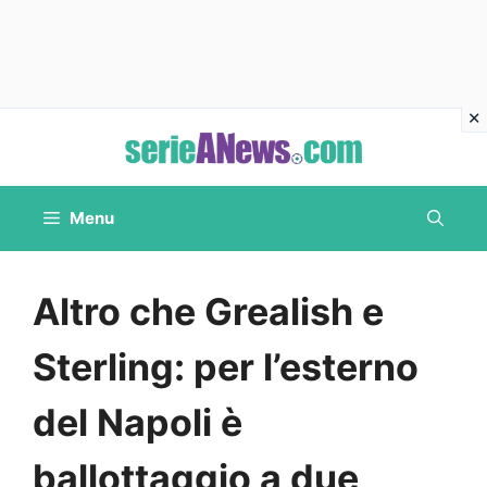
Vai
al
contenuto
Menu
Altro che Grealish e
Sterling: per l’esterno
del Napoli è
ballottaggio a due