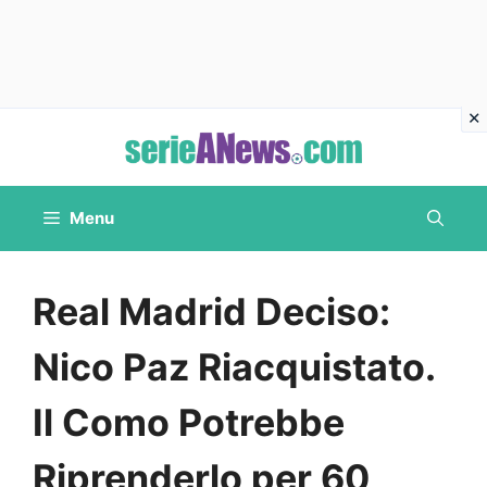
Vai
al
contenuto
Menu
Real Madrid Deciso:
Nico Paz Riacquistato.
Il Como Potrebbe
Riprenderlo per 60