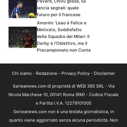
Pavard, Chivu glissa, lui
lancia segnali: quale
futuro per il francese
Amorim: ‘Leao è Felice e
Motivato, Soddisfatto
della Squadra del Milan’. Il
Derby è l’Obiettivo, ma il
Precampionato non Conta
Chi siamo
-
Redazione
-
Privacy Policy
-
Disclaimer
Serieanews.com di proprietà di WEB 365 SRL - Via
Nicola Marchese 10, 00141 Roma (RM) - Codice Fiscale
e Partita I.V.A. 12279101005
Serieanews.com non è una testata giornalistica, in
quanto viene aggiornato senza alcuna periodicità. Non