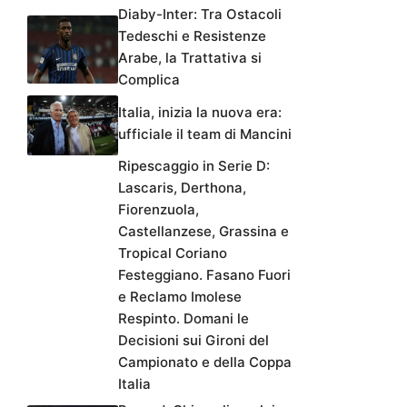
Diaby-Inter: Tra Ostacoli
Tedeschi e Resistenze
Arabe, la Trattativa si
Complica
Italia, inizia la nuova era:
ufficiale il team di Mancini
Ripescaggio in Serie D:
Lascaris, Derthona,
Fiorenzuola,
Castellanzese, Grassina e
Tropical Coriano
Festeggiano. Fasano Fuori
e Reclamo Imolese
Respinto. Domani le
Decisioni sui Gironi del
Campionato e della Coppa
Italia