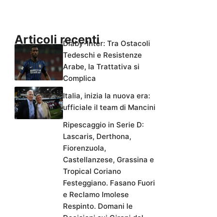
Articoli recenti
Diaby-Inter: Tra Ostacoli
Tedeschi e Resistenze
Arabe, la Trattativa si
Complica
Italia, inizia la nuova era:
ufficiale il team di Mancini
Ripescaggio in Serie D:
Lascaris, Derthona,
Fiorenzuola,
Castellanzese, Grassina e
Tropical Coriano
Festeggiano. Fasano Fuori
e Reclamo Imolese
Respinto. Domani le