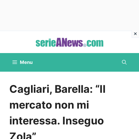
Vai
al
contenuto
Menu
Cagliari, Barella: “Il
mercato non mi
interessa. Inseguo
Zola”