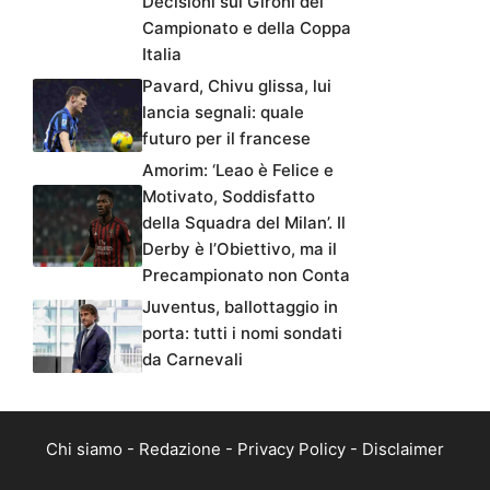
Decisioni sui Gironi del
Campionato e della Coppa
Italia
Pavard, Chivu glissa, lui
lancia segnali: quale
futuro per il francese
Amorim: ‘Leao è Felice e
Motivato, Soddisfatto
della Squadra del Milan’. Il
Derby è l’Obiettivo, ma il
Precampionato non Conta
Juventus, ballottaggio in
porta: tutti i nomi sondati
da Carnevali
Chi siamo
-
Redazione
-
Privacy Policy
-
Disclaimer