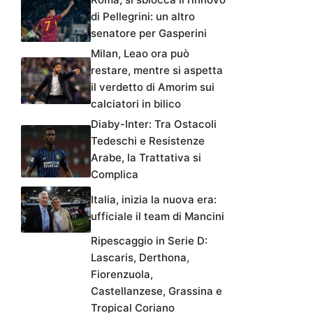
di Pellegrini: un altro
senatore per Gasperini
Milan, Leao ora può
restare, mentre si aspetta
il verdetto di Amorim sui
calciatori in bilico
Diaby-Inter: Tra Ostacoli
Tedeschi e Resistenze
Arabe, la Trattativa si
Complica
Italia, inizia la nuova era:
ufficiale il team di Mancini
Ripescaggio in Serie D:
Lascaris, Derthona,
Fiorenzuola,
Castellanzese, Grassina e
Tropical Coriano