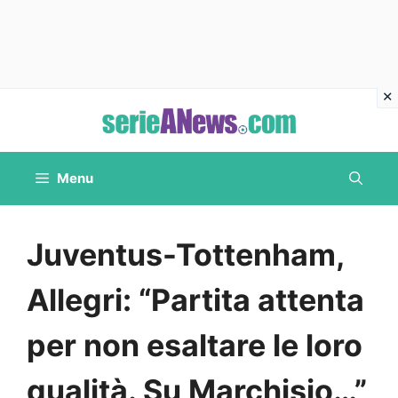
Vai
al
contenuto
Menu
Juventus-Tottenham,
Allegri: “Partita attenta
per non esaltare le loro
qualità. Su Marchisio…”