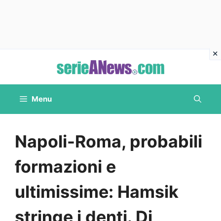
Vai
al
contenuto
Menu
Napoli-Roma, probabili
formazioni e
ultimissime: Hamsik
stringe i denti. Di