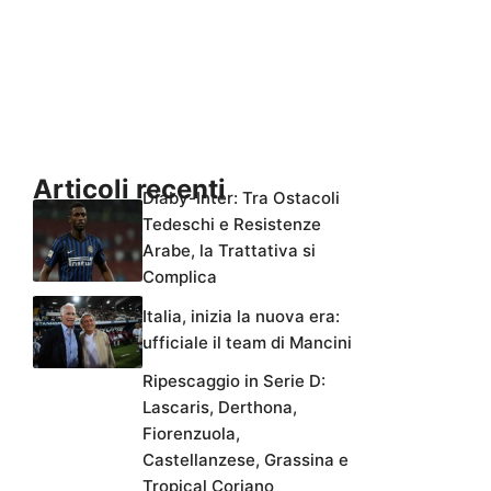
Articoli recenti
Diaby-Inter: Tra Ostacoli
Tedeschi e Resistenze
Arabe, la Trattativa si
Complica
Italia, inizia la nuova era:
ufficiale il team di Mancini
Ripescaggio in Serie D:
Lascaris, Derthona,
Fiorenzuola,
Castellanzese, Grassina e
Tropical Coriano