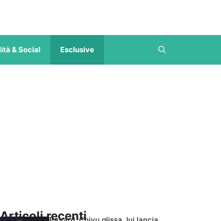
ità & Social
Esclusive
Articoli recenti
Pavard, Chivu glissa, lui lancia