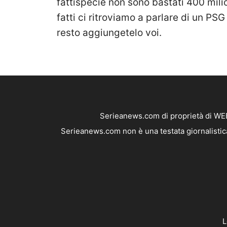
fattispecie non sono bastati 400 milio
fatti ci ritroviamo a parlare di un PSG f
resto aggiungetelo voi.
Serieanews.com di proprietà di WEB
Serieanews.com non è una testata giornalistica
L