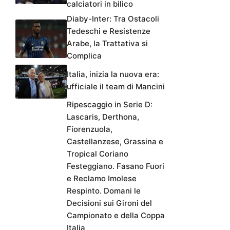
calciatori in bilico
Diaby-Inter: Tra Ostacoli
Tedeschi e Resistenze
Arabe, la Trattativa si
Complica
Italia, inizia la nuova era:
ufficiale il team di Mancini
Ripescaggio in Serie D:
Lascaris, Derthona,
Fiorenzuola,
Castellanzese, Grassina e
Tropical Coriano
Festeggiano. Fasano Fuori
e Reclamo Imolese
Respinto. Domani le
Decisioni sui Gironi del
Campionato e della Coppa
Italia