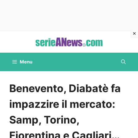
Vai
al
contenuto
Menu
Benevento, Diabatè fa
impazzire il mercato:
Samp, Torino,
Fiorentina e Cagliari…