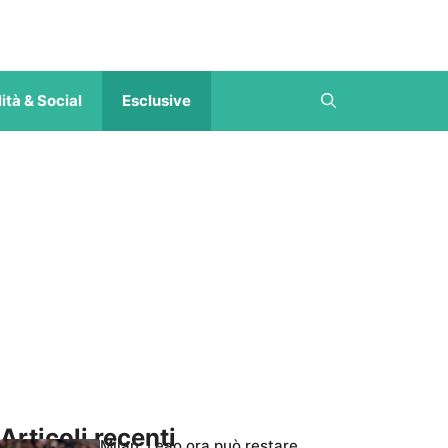
ità & Social
Esclusive
Articoli recenti
Milan, Leao ora può restare,