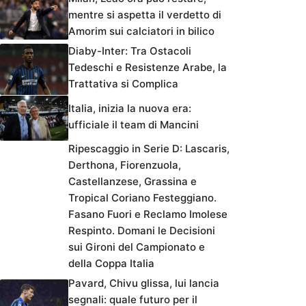
mentre si aspetta il verdetto di
Amorim sui calciatori in bilico
Diaby-Inter: Tra Ostacoli
Tedeschi e Resistenze Arabe, la
Trattativa si Complica
Italia, inizia la nuova era:
ufficiale il team di Mancini
Ripescaggio in Serie D: Lascaris,
Derthona, Fiorenzuola,
Castellanzese, Grassina e
Tropical Coriano Festeggiano.
Fasano Fuori e Reclamo Imolese
Respinto. Domani le Decisioni
sui Gironi del Campionato e
della Coppa Italia
Pavard, Chivu glissa, lui lancia
segnali: quale futuro per il