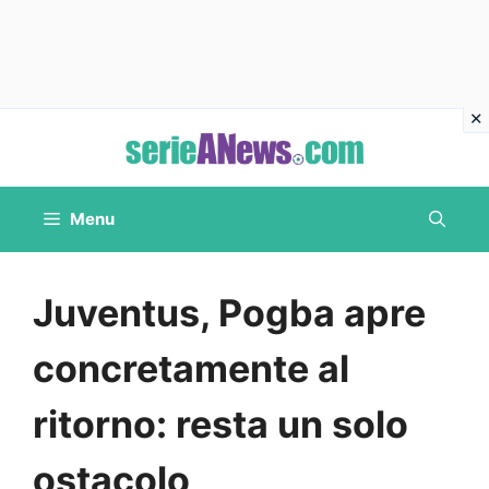
Vai
al
contenuto
Menu
Juventus, Pogba apre
concretamente al
ritorno: resta un solo
ostacolo