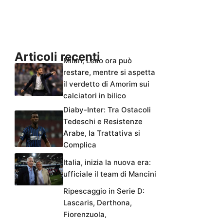
Articoli recenti
Milan, Leao ora può
restare, mentre si aspetta
il verdetto di Amorim sui
calciatori in bilico
Diaby-Inter: Tra Ostacoli
Tedeschi e Resistenze
Arabe, la Trattativa si
Complica
Italia, inizia la nuova era:
ufficiale il team di Mancini
Ripescaggio in Serie D:
Lascaris, Derthona,
Fiorenzuola,