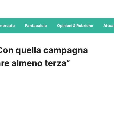
mercato
Fantacalcio
Opinioni & Rubriche
Attual
 “Con quella campagna
are almeno terza”