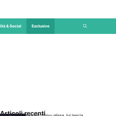
ità & Social
Esclusive
Articoli recenti
Pavard, Chivu glissa, lui lancia