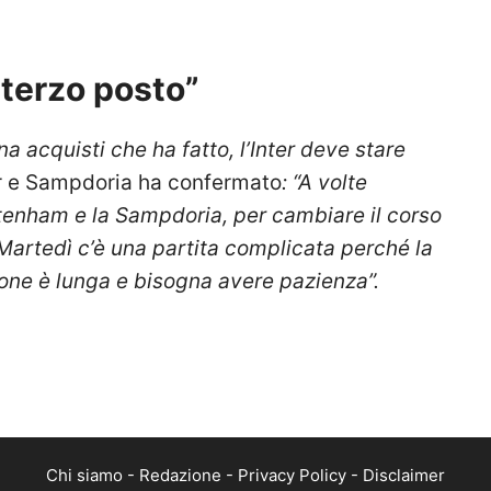
terzo posto”
 acquisti che ha fatto, l’Inter deve stare
ter e Sampdoria ha confermato
:
“A volte
ttenham e la Sampdoria, per cambiare il corso
Martedì c’è una partita complicata perché la
ione è lunga e bisogna avere pazienza”.
Chi siamo
-
Redazione
-
Privacy Policy
-
Disclaimer