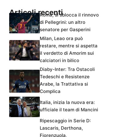
Articoli recenti
Roma, si sblocca il rinnovo
di Pellegrini: un altro
senatore per Gasperini
Milan, Leao ora può
restare, mentre si aspetta
il verdetto di Amorim sui
calciatori in bilico
Diaby-Inter: Tra Ostacoli
Tedeschi e Resistenze
Arabe, la Trattativa si
Complica
Italia, inizia la nuova era:
ufficiale il team di Mancini
Ripescaggio in Serie D:
Lascaris, Derthona,
Fiorenzuola,