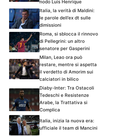
nodo Luis Henrique
Italia, la verità di Maldini:
le parole dell’ex dt sulle
dimissioni
Roma, si sblocca il rinnovo
di Pellegrini: un altro
senatore per Gasperini
Milan, Leao ora può
restare, mentre si aspetta
il verdetto di Amorim sui
calciatori in bilico
Diaby-Inter: Tra Ostacoli
Tedeschi e Resistenze
Arabe, la Trattativa si
Complica
Italia, inizia la nuova era:
ufficiale il team di Mancini