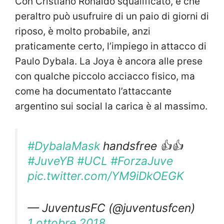
Con Cristiano Ronaldo squalificato, e che
peraltro può usufruire di un paio di giorni di
riposo, è molto probabile, anzi
praticamente certo, l’impiego in attacco di
Paulo Dybala. La Joya è ancora alle prese
con qualche piccolo acciacco fisico, ma
come ha documentato l’attaccante
argentino sui social la carica è al massimo.
#DybalaMask
handsfree 👍👍
#JuveYB
#UCL
#ForzaJuve
pic.twitter.com/YM9iDkOEGK
— JuventusFC (@juventusfcen)
1 ottobre 2018