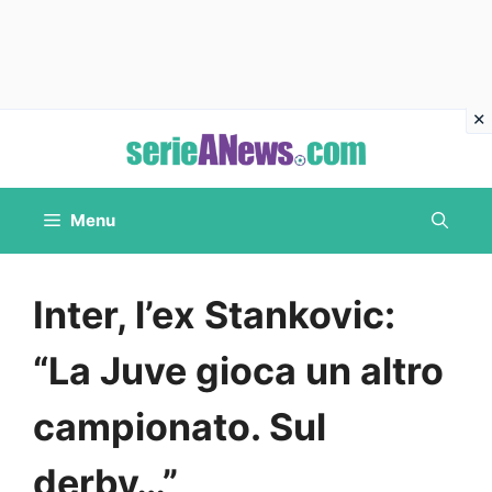
Vai
al
contenuto
Menu
Inter, l’ex Stankovic:
“La Juve gioca un altro
campionato. Sul
derby…”