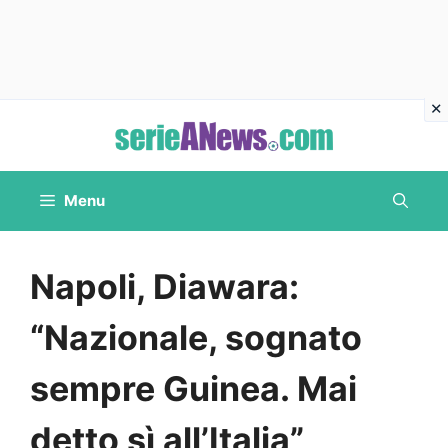
Vai
al
contenuto
Menu
Napoli, Diawara:
“Nazionale, sognato
sempre Guinea. Mai
detto sì all’Italia”