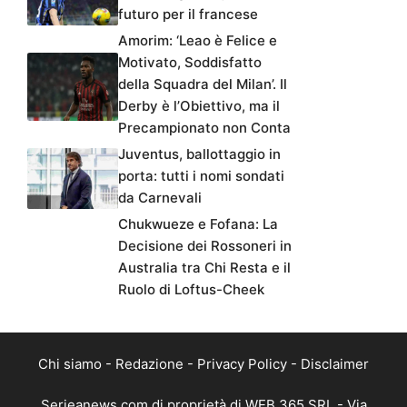
futuro per il francese
Amorim: ‘Leao è Felice e
Motivato, Soddisfatto
della Squadra del Milan’. Il
Derby è l’Obiettivo, ma il
Precampionato non Conta
Juventus, ballottaggio in
porta: tutti i nomi sondati
da Carnevali
Chukwueze e Fofana: La
Decisione dei Rossoneri in
Australia tra Chi Resta e il
Ruolo di Loftus-Cheek
Chi siamo
-
Redazione
-
Privacy Policy
-
Disclaimer
Serieanews.com di proprietà di WEB 365 SRL - Via