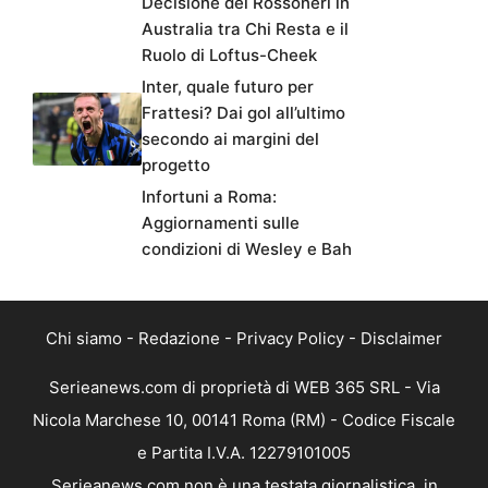
Decisione dei Rossoneri in
Australia tra Chi Resta e il
Ruolo di Loftus-Cheek
Inter, quale futuro per
Frattesi? Dai gol all’ultimo
secondo ai margini del
progetto
Infortuni a Roma:
Aggiornamenti sulle
condizioni di Wesley e Bah
Chi siamo
-
Redazione
-
Privacy Policy
-
Disclaimer
Serieanews.com di proprietà di WEB 365 SRL - Via
Nicola Marchese 10, 00141 Roma (RM) - Codice Fiscale
e Partita I.V.A. 12279101005
Serieanews.com non è una testata giornalistica, in