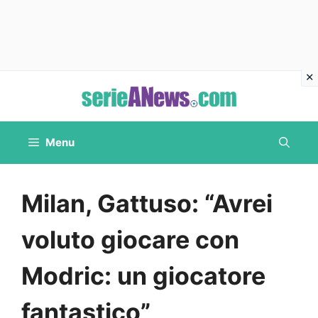
Vai
al
contenuto
Menu
Milan, Gattuso: “Avrei
voluto giocare con
Modric: un giocatore
fantastico”