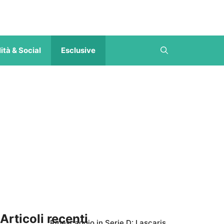
ità & Social
Esclusive
Articoli recenti
Ripescaggio in Serie D: Lascaris,