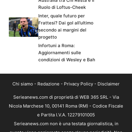
Australia tra Chi Resta e il
Ruolo di Loftus-Cheek
Inter, quale futuro per
Frattesi? Dai gol all’ultimo
secondo ai margini del
progetto
Infortuni a Roma:
Aggiornamenti sulle
condizioni di Wesley e Bah
Chi siamo
-
Redazione
-
Privacy Policy
-
Disclaimer
Serieanews.com di proprietà di WEB 365 SRL - Via
Nicola Marchese 10, 00141 Roma (RM) - Codice Fiscale
e Partita I.V.A. 12279101005
Serieanews.com non è una testata giornalistica, in