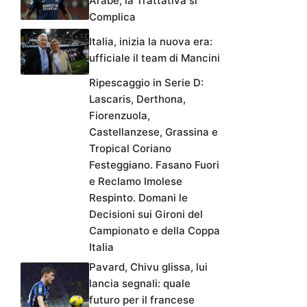
Arabe, la Trattativa si
Complica
Italia, inizia la nuova era:
ufficiale il team di Mancini
Ripescaggio in Serie D:
Lascaris, Derthona,
Fiorenzuola,
Castellanzese, Grassina e
Tropical Coriano
Festeggiano. Fasano Fuori
e Reclamo Imolese
Respinto. Domani le
Decisioni sui Gironi del
Campionato e della Coppa
Italia
Pavard, Chivu glissa, lui
lancia segnali: quale
futuro per il francese