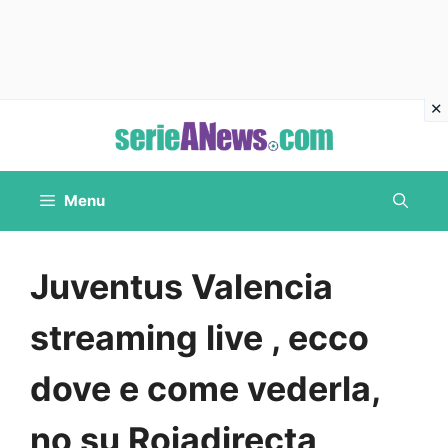
Vai
al
contenuto
Menu
Juventus Valencia
streaming live , ecco
dove e come vederla,
no su Rojadirecta