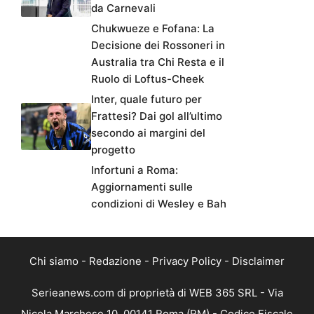
da Carnevali
Chukwueze e Fofana: La
Decisione dei Rossoneri in
Australia tra Chi Resta e il
Ruolo di Loftus-Cheek
Inter, quale futuro per
Frattesi? Dai gol all’ultimo
secondo ai margini del
progetto
Infortuni a Roma:
Aggiornamenti sulle
condizioni di Wesley e Bah
Chi siamo
-
Redazione
-
Privacy Policy
-
Disclaimer
Serieanews.com di proprietà di WEB 365 SRL - Via
Nicola Marchese 10, 00141 Roma (RM) - Codice Fiscale