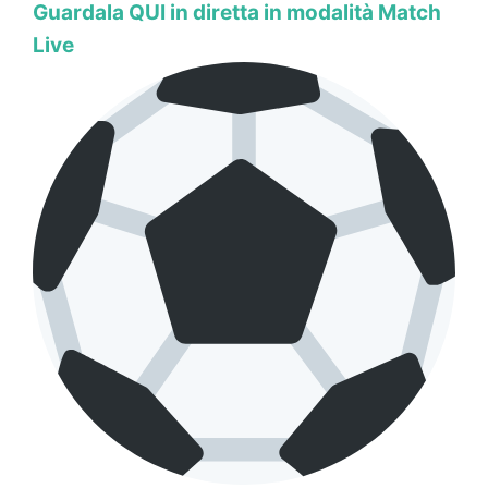
Guardala QUI in diretta in modalità Match
Live