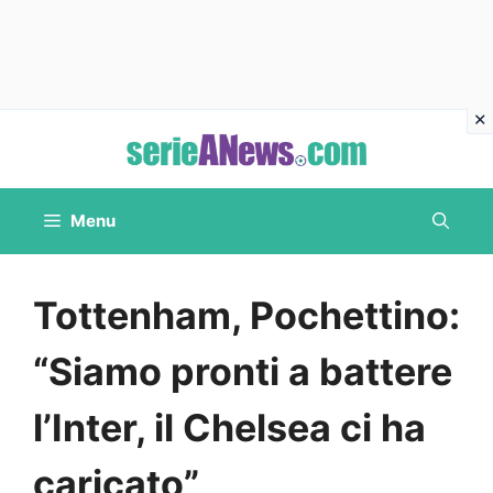
Vai
al
contenuto
Menu
Tottenham, Pochettino:
“Siamo pronti a battere
l’Inter, il Chelsea ci ha
caricato”