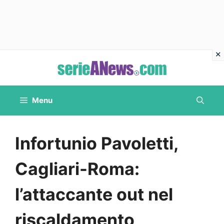
Vai
al
contenuto
Menu
Infortunio Pavoletti,
Cagliari-Roma:
l’attaccante out nel
riscaldamento