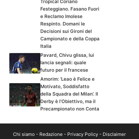
Tropical Coriano
Festeggiano. Fasano Fuori
e Reclamo Imolese
Respinto. Domani le
Decisioni sui Gironi del
Campionato e della Coppa
Italia
Pavard, Chivu glissa, lui
lancia segnali: quale
futuro per il francese
Amorim: ‘Leao è Felice e
Motivato, Soddisfatto
della Squadra del Milan’. Il
Derby è l’Obiettivo, ma il
Precampionato non Conta
Chi siamo
-
Redazione
-
Privacy Policy
-
Disclaimer