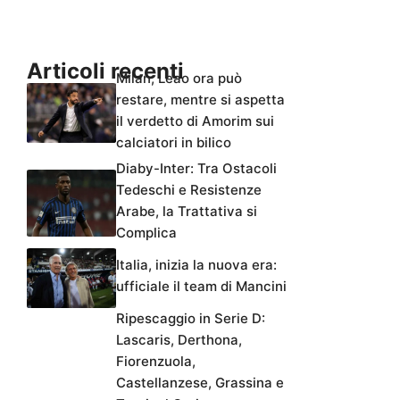
Articoli recenti
Milan, Leao ora può
restare, mentre si aspetta
il verdetto di Amorim sui
calciatori in bilico
Diaby-Inter: Tra Ostacoli
Tedeschi e Resistenze
Arabe, la Trattativa si
Complica
Italia, inizia la nuova era:
ufficiale il team di Mancini
Ripescaggio in Serie D:
Lascaris, Derthona,
Fiorenzuola,
Castellanzese, Grassina e