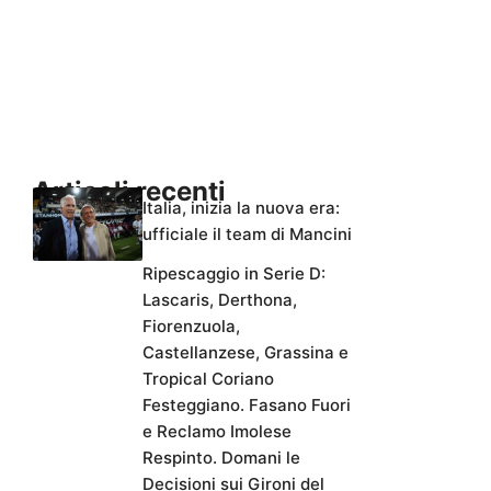
Articoli recenti
Italia, inizia la nuova era:
ufficiale il team di Mancini
Ripescaggio in Serie D:
Lascaris, Derthona,
Fiorenzuola,
Castellanzese, Grassina e
Tropical Coriano
Festeggiano. Fasano Fuori
e Reclamo Imolese
Respinto. Domani le
Decisioni sui Gironi del