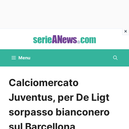
Vai
al
contenuto
Menu
Calciomercato
Juventus, per De Ligt
sorpasso bianconero
sul Barcellona