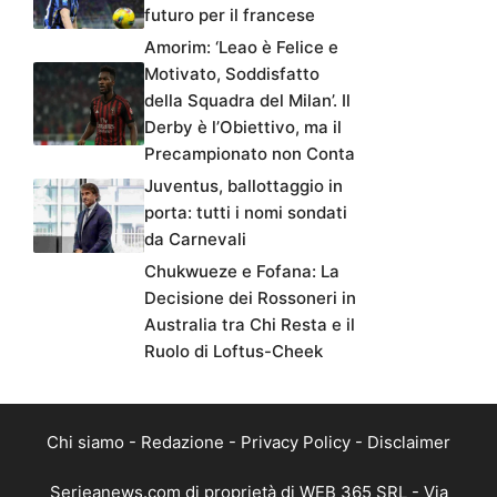
futuro per il francese
Amorim: ‘Leao è Felice e
Motivato, Soddisfatto
della Squadra del Milan’. Il
Derby è l’Obiettivo, ma il
Precampionato non Conta
Juventus, ballottaggio in
porta: tutti i nomi sondati
da Carnevali
Chukwueze e Fofana: La
Decisione dei Rossoneri in
Australia tra Chi Resta e il
Ruolo di Loftus-Cheek
Chi siamo
-
Redazione
-
Privacy Policy
-
Disclaimer
Serieanews.com di proprietà di WEB 365 SRL - Via