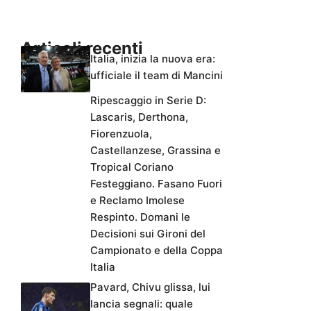
Articoli recenti
Italia, inizia la nuova era:
ufficiale il team di Mancini
Ripescaggio in Serie D:
Lascaris, Derthona,
Fiorenzuola,
Castellanzese, Grassina e
Tropical Coriano
Festeggiano. Fasano Fuori
e Reclamo Imolese
Respinto. Domani le
Decisioni sui Gironi del
Campionato e della Coppa
Italia
Pavard, Chivu glissa, lui
lancia segnali: quale