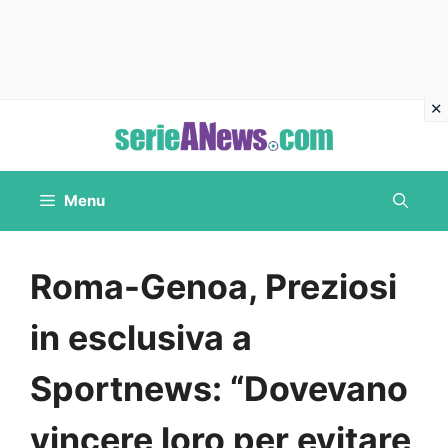
Vai
al
contenuto
Menu
Roma-Genoa, Preziosi
in esclusiva a
Sportnews: “Dovevano
vincere loro per evitare