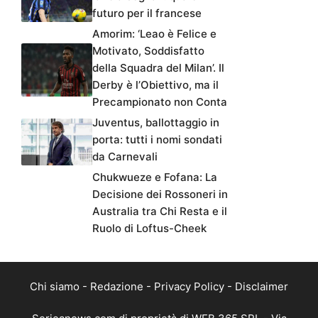
futuro per il francese
Amorim: ‘Leao è Felice e
Motivato, Soddisfatto
della Squadra del Milan’. Il
Derby è l’Obiettivo, ma il
Precampionato non Conta
Juventus, ballottaggio in
porta: tutti i nomi sondati
da Carnevali
Chukwueze e Fofana: La
Decisione dei Rossoneri in
Australia tra Chi Resta e il
Ruolo di Loftus-Cheek
Chi siamo
-
Redazione
-
Privacy Policy
-
Disclaimer