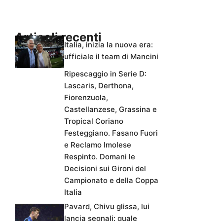
Articoli recenti
Italia, inizia la nuova era:
ufficiale il team di Mancini
Ripescaggio in Serie D:
Lascaris, Derthona,
Fiorenzuola,
Castellanzese, Grassina e
Tropical Coriano
Festeggiano. Fasano Fuori
e Reclamo Imolese
Respinto. Domani le
Decisioni sui Gironi del
Campionato e della Coppa
Italia
Pavard, Chivu glissa, lui
lancia segnali: quale