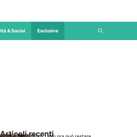
ità & Social
Esclusive
Articoli recenti
Milan, Leao ora può restare,