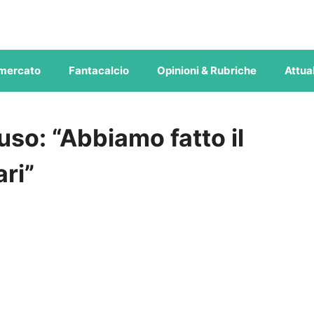
mercato
Fantacalcio
Opinioni & Rubriche
Attual
so: “Abbiamo fatto il
ari”