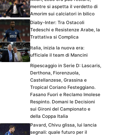
mentre si aspetta il verdetto di
Amorim sui calciatori in bilico
Diaby-Inter: Tra Ostacoli
Tedeschi e Resistenze Arabe, la
Trattativa si Complica
Italia, inizia la nuova era:
ufficiale il team di Mancini
Ripescaggio in Serie D: Lascaris,
Derthona, Fiorenzuola,
Castellanzese, Grassina e
Tropical Coriano Festeggiano.
Fasano Fuori e Reclamo Imolese
Respinto. Domani le Decisioni
sui Gironi del Campionato e
della Coppa Italia
Pavard, Chivu glissa, lui lancia
segnali: quale futuro per il