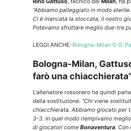
Rino Gattuso
, tecnico del
Milan
, ha p
“Abbiamo palleggiato in modo steril
Ci è mancata la stoccata, il nostro gio
Potevamo sfruttare meglio due-tre pal
LEGGI ANCHE:
Bologna-Milan 0-0: Pag
Bologna-Milan, Gattuso
farò una chiacchierata
L’allenatore rossonero ha quindi parla
della sostituzione:
“Chi viene sostitui
chiacchierata. Abbiamo giocato per t
3-3. In quel modo riempivamo meglio g
di giocatori come
Bonaventura
. Con