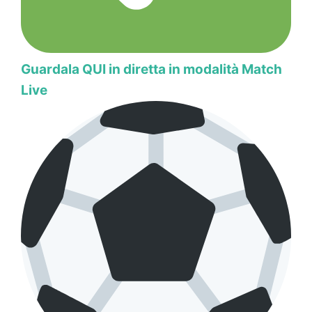
Guardala QUI in diretta in modalità Match
Live