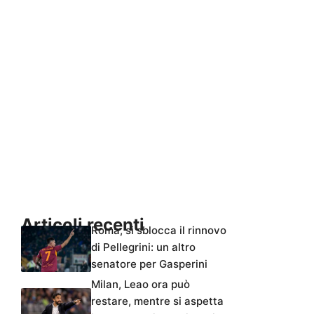
Articoli recenti
Roma, si sblocca il rinnovo
di Pellegrini: un altro
senatore per Gasperini
Milan, Leao ora può
restare, mentre si aspetta