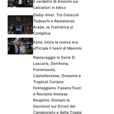
il verdetto di Amorim sui
calciatori in bilico
Diaby-Inter: Tra Ostacoli
Tedeschi e Resistenze
Arabe, la Trattativa si
Complica
Italia, inizia la nuova era:
ufficiale il team di Mancini
Ripescaggio in Serie D:
Lascaris, Derthona,
Fiorenzuola,
Castellanzese, Grassina e
Tropical Coriano
Festeggiano. Fasano Fuori
e Reclamo Imolese
Respinto. Domani le
Decisioni sui Gironi del
Campionato e della Coppa