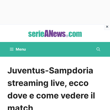
Vai
al
contenuto
Menu
Juventus-Sampdoria
streaming live, ecco
dove e come vedere il
match