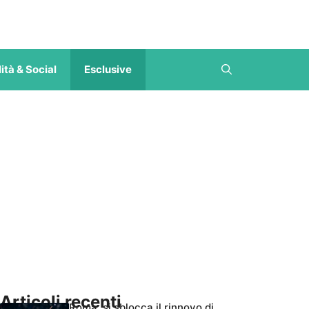
ità & Social
Esclusive
Articoli recenti
Roma, si sblocca il rinnovo di