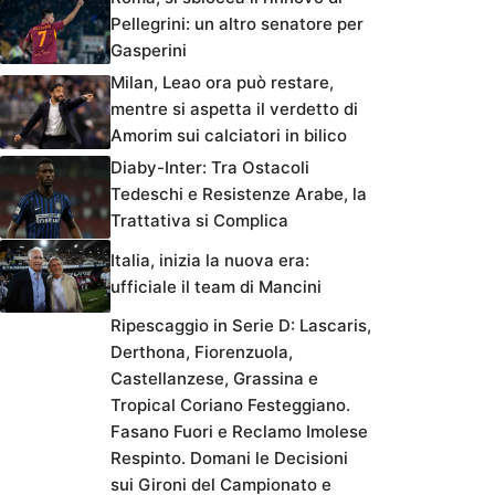
Pellegrini: un altro senatore per
Gasperini
Milan, Leao ora può restare,
mentre si aspetta il verdetto di
Amorim sui calciatori in bilico
Diaby-Inter: Tra Ostacoli
Tedeschi e Resistenze Arabe, la
Trattativa si Complica
Italia, inizia la nuova era:
ufficiale il team di Mancini
Ripescaggio in Serie D: Lascaris,
Derthona, Fiorenzuola,
Castellanzese, Grassina e
Tropical Coriano Festeggiano.
Fasano Fuori e Reclamo Imolese
Respinto. Domani le Decisioni
sui Gironi del Campionato e