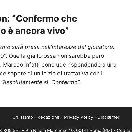
son: “Confermo che
go è ancora vivo”
amo sarà presa nell’interesse del giocatore,
ub”
. Quella giallorossa non sarebbe però
o. Marcao infatti conclude rispondendo a una
 sapere di un inizio di trattativa con il
?
“Assolutamente sì. Confermo”
.
Chi siamo
-
Redazione
-
Privacy Policy
-
Disclaimer
 365 SRL - Via Nicola Marchese 10, 00141 Roma (RM) - Codice F