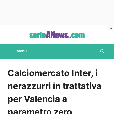
Vai
al
contenuto
Menu
Calciomercato Inter, i
nerazzurri in trattativa
per Valencia a
parametro zero