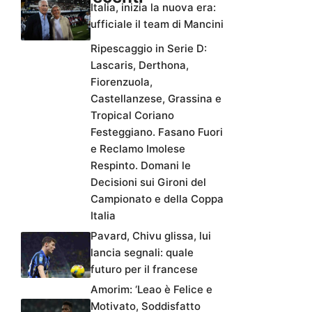
Italia, inizia la nuova era:
ufficiale il team di Mancini
Ripescaggio in Serie D:
Lascaris, Derthona,
Fiorenzuola,
Castellanzese, Grassina e
Tropical Coriano
Festeggiano. Fasano Fuori
e Reclamo Imolese
Respinto. Domani le
Decisioni sui Gironi del
Campionato e della Coppa
Italia
Pavard, Chivu glissa, lui
lancia segnali: quale
futuro per il francese
Amorim: ‘Leao è Felice e
Motivato, Soddisfatto