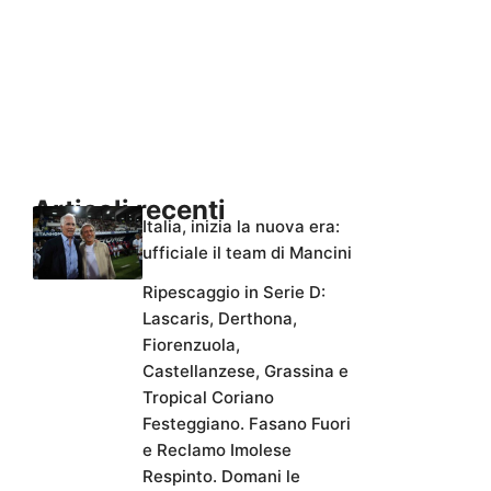
Articoli recenti
Italia, inizia la nuova era:
ufficiale il team di Mancini
Ripescaggio in Serie D:
Lascaris, Derthona,
Fiorenzuola,
Castellanzese, Grassina e
Tropical Coriano
Festeggiano. Fasano Fuori
e Reclamo Imolese
Respinto. Domani le