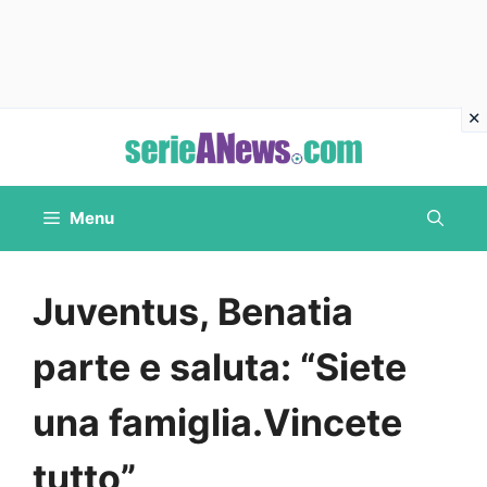
Vai
al
contenuto
Menu
Juventus, Benatia
parte e saluta: “Siete
una famiglia.Vincete
tutto”