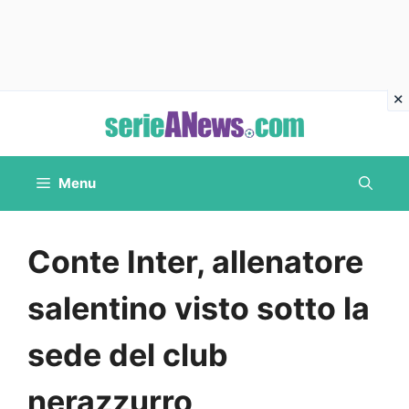
Vai
al
contenuto
Menu
Conte Inter, allenatore
salentino visto sotto la
sede del club
nerazzurro