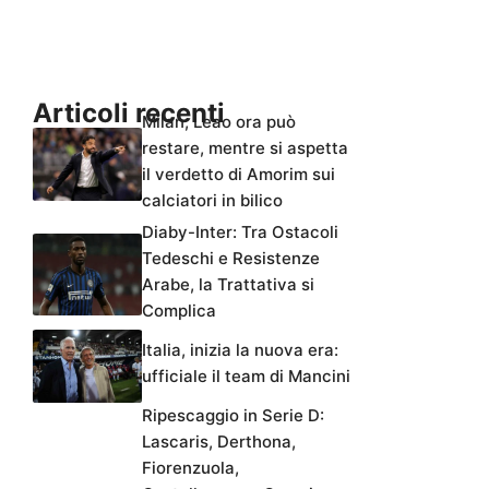
Articoli recenti
Milan, Leao ora può
restare, mentre si aspetta
il verdetto di Amorim sui
calciatori in bilico
Diaby-Inter: Tra Ostacoli
Tedeschi e Resistenze
Arabe, la Trattativa si
Complica
Italia, inizia la nuova era:
ufficiale il team di Mancini
Ripescaggio in Serie D:
Lascaris, Derthona,
Fiorenzuola,