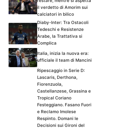
restare, mentre si aspetta
il verdetto di Amorim sui
calciatori in bilico
Diaby-Inter: Tra Ostacoli
Tedeschi e Resistenze
Arabe, la Trattativa si
Complica
Italia, inizia la nuova era:
ufficiale il team di Mancini
Ripescaggio in Serie D:
Lascaris, Derthona,
Fiorenzuola,
Castellanzese, Grassina e
Tropical Coriano
Festeggiano. Fasano Fuori
e Reclamo Imolese
Respinto. Domani le
Decisioni sui Gironi del