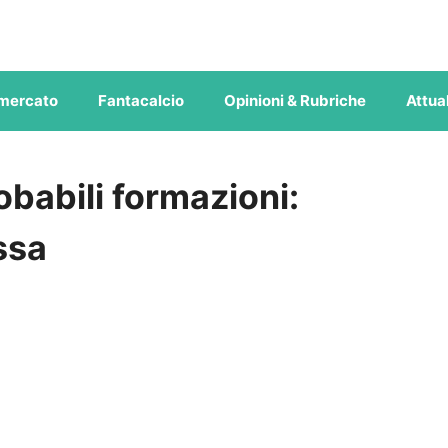
mercato
Fantacalcio
Opinioni & Rubriche
Attual
babili formazioni:
ssa