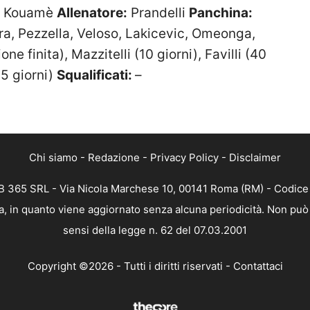
a, Kouamè
Allenatore:
Prandelli
Panchina:
ira, Pezzella, Veloso, Lakicevic, Omeonga,
ne finita), Mazzitelli (10 giorni), Favilli (40
15 giorni)
Squalificati:
–
Chi siamo
-
Redazione
-
Privacy Policy
-
Disclaimer
 365 SRL - Via Nicola Marchese 10, 00141 Roma (RM) - Codice F
, in quanto viene aggiornato senza alcuna periodicità. Non può 
sensi della legge n. 62 del 07.03.2001
Copyright ©2026 - Tutti i diritti riservati -
Contattaci