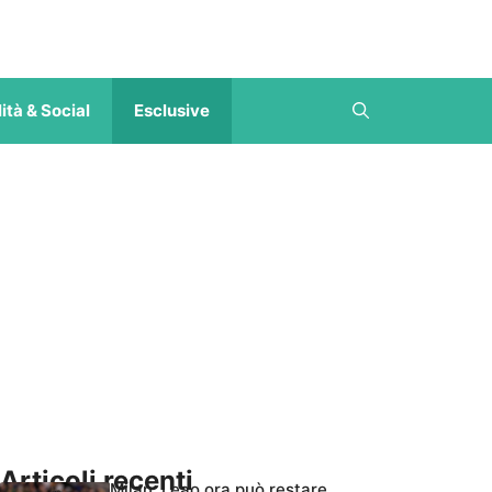
ità & Social
Esclusive
Articoli recenti
Milan, Leao ora può restare,