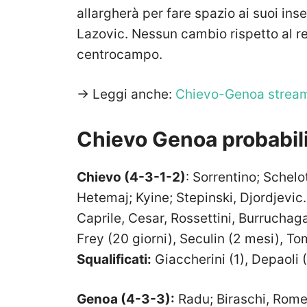
allargherà per fare spazio ai suoi ins
Lazovic. Nessun cambio rispetto al r
centrocampo.
-> Leggi anche:
Chievo-Genoa streami
Chievo Genoa probabili
Chievo (4-3-1-2)
: Sorrentino; Schelo
Hetemaj; Kyine; Stepinski, Djordjevic
Caprile, Cesar, Rossettini, Burruchag
Frey (20 giorni), Seculin (2 mesi), Tom
Squalificati:
Giaccherini (1), Depaoli (
Genoa (4-3-3):
Radu; Biraschi, Romer