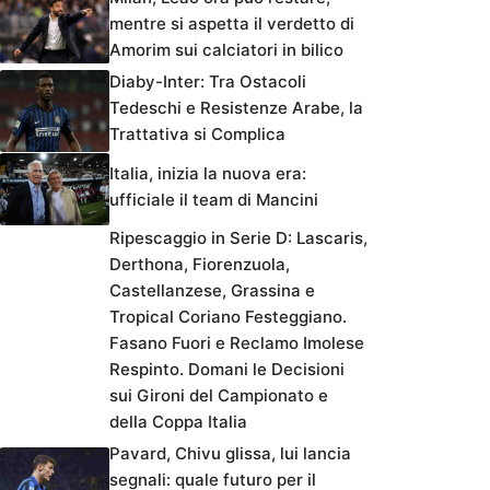
mentre si aspetta il verdetto di
Amorim sui calciatori in bilico
Diaby-Inter: Tra Ostacoli
Tedeschi e Resistenze Arabe, la
Trattativa si Complica
Italia, inizia la nuova era:
ufficiale il team di Mancini
Ripescaggio in Serie D: Lascaris,
Derthona, Fiorenzuola,
Castellanzese, Grassina e
Tropical Coriano Festeggiano.
Fasano Fuori e Reclamo Imolese
Respinto. Domani le Decisioni
sui Gironi del Campionato e
della Coppa Italia
Pavard, Chivu glissa, lui lancia
segnali: quale futuro per il