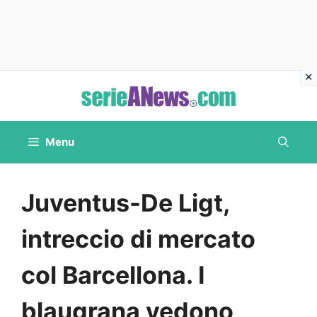
Vai
al
contenuto
Menu
Juventus-De Ligt,
intreccio di mercato
col Barcellona. I
blaugrana vedono