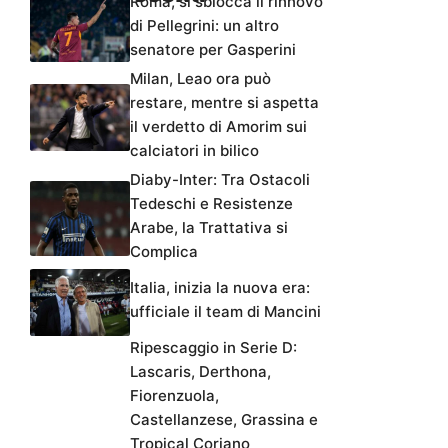
Roma, si sblocca il rinnovo
di Pellegrini: un altro
senatore per Gasperini
Milan, Leao ora può
restare, mentre si aspetta
il verdetto di Amorim sui
calciatori in bilico
Diaby-Inter: Tra Ostacoli
Tedeschi e Resistenze
Arabe, la Trattativa si
Complica
Italia, inizia la nuova era:
ufficiale il team di Mancini
Ripescaggio in Serie D:
Lascaris, Derthona,
Fiorenzuola,
Castellanzese, Grassina e
Tropical Coriano