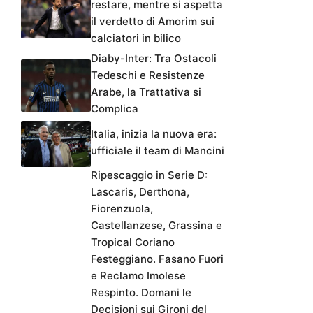
restare, mentre si aspetta
il verdetto di Amorim sui
calciatori in bilico
Diaby-Inter: Tra Ostacoli
Tedeschi e Resistenze
Arabe, la Trattativa si
Complica
Italia, inizia la nuova era:
ufficiale il team di Mancini
Ripescaggio in Serie D:
Lascaris, Derthona,
Fiorenzuola,
Castellanzese, Grassina e
Tropical Coriano
Festeggiano. Fasano Fuori
e Reclamo Imolese
Respinto. Domani le
Decisioni sui Gironi del