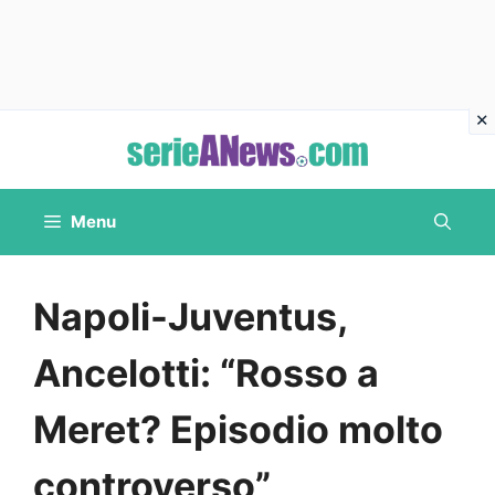
Vai
al
contenuto
Menu
Napoli-Juventus,
Ancelotti: “Rosso a
Meret? Episodio molto
controverso”