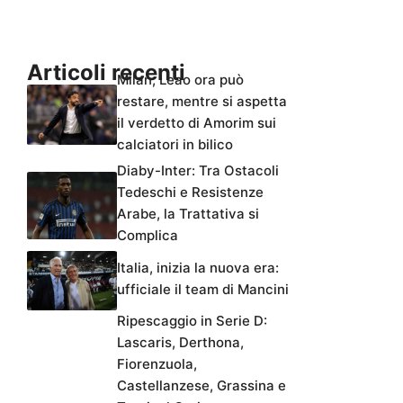
Articoli recenti
Milan, Leao ora può
restare, mentre si aspetta
il verdetto di Amorim sui
calciatori in bilico
Diaby-Inter: Tra Ostacoli
Tedeschi e Resistenze
Arabe, la Trattativa si
Complica
Italia, inizia la nuova era:
ufficiale il team di Mancini
Ripescaggio in Serie D:
Lascaris, Derthona,
Fiorenzuola,
Castellanzese, Grassina e