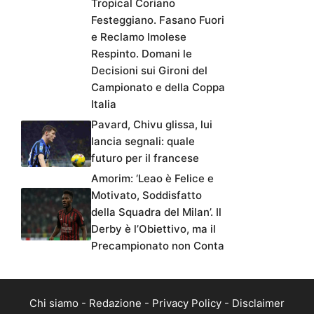
Tropical Coriano
Festeggiano. Fasano Fuori
e Reclamo Imolese
Respinto. Domani le
Decisioni sui Gironi del
Campionato e della Coppa
Italia
Pavard, Chivu glissa, lui
lancia segnali: quale
futuro per il francese
Amorim: ‘Leao è Felice e
Motivato, Soddisfatto
della Squadra del Milan’. Il
Derby è l’Obiettivo, ma il
Precampionato non Conta
Chi siamo
-
Redazione
-
Privacy Policy
-
Disclaimer