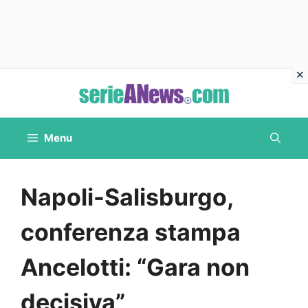
Vai
al
contenuto
Menu
Napoli-Salisburgo,
conferenza stampa
Ancelotti: “Gara non
decisiva”