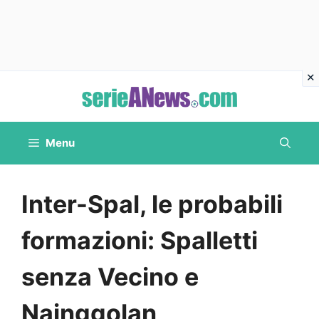
Vai
al
contenuto
Menu
Inter-Spal, le probabili
formazioni: Spalletti
senza Vecino e
Nainggolan