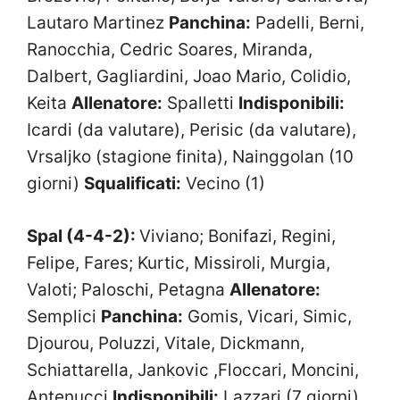
Lautaro Martinez
Panchina:
Padelli, Berni,
Ranocchia, Cedric Soares, Miranda,
Dalbert, Gagliardini, Joao Mario, Colidio,
Keita
Allenatore:
Spalletti
Indisponibili:
Icardi (da valutare), Perisic (da valutare),
Vrsaljko (stagione finita), Nainggolan (10
giorni)
Squalificati:
Vecino (1)
Spal (4-4-2):
Viviano; Bonifazi, Regini,
Felipe, Fares; Kurtic, Missiroli, Murgia,
Valoti; Paloschi, Petagna
Allenatore:
Semplici
Panchina:
Gomis, Vicari, Simic,
Djourou, Poluzzi, Vitale, Dickmann,
Schiattarella, Jankovic ,Floccari, Moncini,
Antenucci
Indisponibili:
Lazzari (7 giorni)