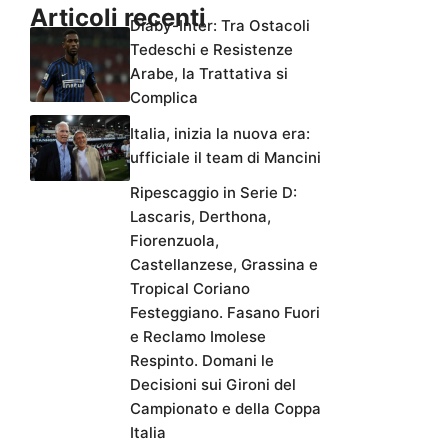
Articoli recenti
Diaby-Inter: Tra Ostacoli
Tedeschi e Resistenze
Arabe, la Trattativa si
Complica
Italia, inizia la nuova era:
ufficiale il team di Mancini
Ripescaggio in Serie D:
Lascaris, Derthona,
Fiorenzuola,
Castellanzese, Grassina e
Tropical Coriano
Festeggiano. Fasano Fuori
e Reclamo Imolese
Respinto. Domani le
Decisioni sui Gironi del
Campionato e della Coppa
Italia