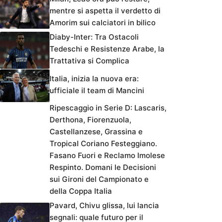
mentre si aspetta il verdetto di
Amorim sui calciatori in bilico
Diaby-Inter: Tra Ostacoli
Tedeschi e Resistenze Arabe, la
Trattativa si Complica
Italia, inizia la nuova era:
ufficiale il team di Mancini
Ripescaggio in Serie D: Lascaris,
Derthona, Fiorenzuola,
Castellanzese, Grassina e
Tropical Coriano Festeggiano.
Fasano Fuori e Reclamo Imolese
Respinto. Domani le Decisioni
sui Gironi del Campionato e
della Coppa Italia
Pavard, Chivu glissa, lui lancia
segnali: quale futuro per il