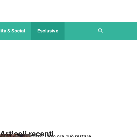
ità & Social
Esclusive
Articoli recenti
Milan, Leao ora può restare,