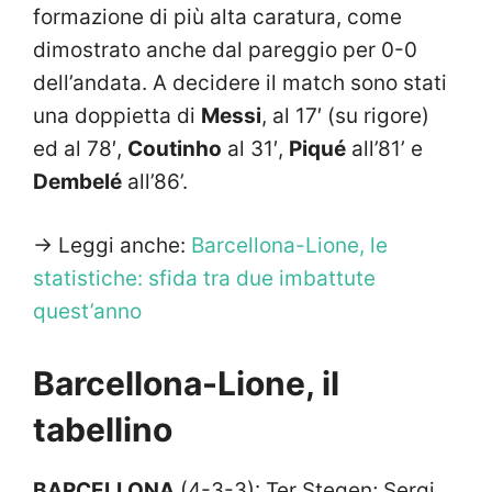
formazione di più alta caratura, come
dimostrato anche dal pareggio per 0-0
dell’andata. A decidere il match sono stati
una doppietta di
Messi
, al 17′ (su rigore)
ed al 78′,
Coutinho
al 31′,
Piqué
all’81’ e
Dembelé
all’86’.
-> Leggi anche:
Barcellona-Lione, le
statistiche: sfida tra due imbattute
quest’anno
Barcellona-Lione, il
tabellino
BARCELLONA
(4-3-3): Ter Stegen; Sergi