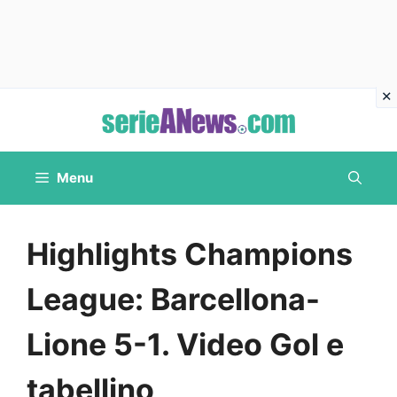
Vai
al
contenuto
Menu
Highlights Champions
League: Barcellona-
Lione 5-1. Video Gol e
tabellino