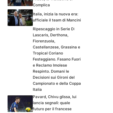
Complica
Italia, inizia la nuova era:
ufficiale il team di Mancini
Ripescaggio in Serie D:
Lascaris, Derthona,
Fiorenzuola,
Castellanzese, Grassina e
Tropical Coriano
Festeggiano. Fasano Fuori
e Reclamo Imolese
Respinto. Domani le
Decisioni sui Gironi del
Campionato e della Coppa
Italia
Pavard, Chivu glissa, lui
lancia segnali: quale
futuro per il francese