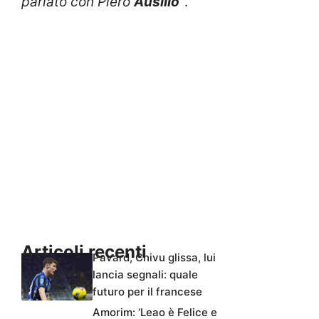
parlato con Piero
Ausilio
“
.
Articoli recenti
Pavard, Chivu glissa, lui
lancia segnali: quale
futuro per il francese
Amorim: ‘Leao è Felice e